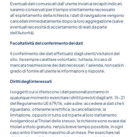
Eventuali dati comunicati dall’utente inviati ai recapiti indicati,
saranno conservati per il tempo strettamente necessario
all’espletamento della richiesta. I dati di navigazione vengono
cancellati immediatamente dopo la loro aggregazione (salve
eventuali necessità di accertamento di reati da parte
dell'Autorità).
Facoltatività del conferimento dei dati
Il conferimento dei dati effettuato dagli utenti/visitatori del
sito, ha sempre carattere volontario; tuttavia, in caso di
mancata trasmissione dei dati necessari, l’azienda, non sarà in
grado di fornire all'utente le informazioni o risposte.
Diritti degli interessati
I soggetti cui si riferiscono i dati personali potranno in
qualunque momento esercitare i diritti previsti dagli artt. 15-21
del Regolamento UE 679/16, vale a dire: accedere ai dati che li
riguardano, ottenerne la rettifica, la cancellazione, la
limitazione, opporsi in tutto od in parte al loro trattamento
rivolgendosi ai Titolari dello stesso, le richieste sono evase dai
titolari a titolo gratuito, nel più breve tempo possibile, in ogni
caso entro il termine massimo di un mese. Per esercitare tali