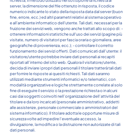
richiesta, il metodo utilizzato nel sottoporre la richiesta al
server, la dimensione del file ottenuto in risposta, il codice
numerico indicante lo stato della risposta data dal server (buon
fine, errore, ecc.) ed altri parametri relativi al sistema operativo
e all'ambiente informatico dell'utente. Tali dati, necessari per la
fruizione dei servizi web, vengono anche trattati allo scopo di: -
ottenere informazioni statistiche sull'uso dei servizi (pagine più
visitate, numero di visitatori per fascia oraria o giornaliera, aree
geografiche di provenienza, ecc.); - controllare il corretto
funzionamento dei servizi offerti. Dati comunicati dall’utente: il
visitatore/utente potrebbe inviare dati personali ai recapiti
riportati all’interno del sito web. Qualora il visitatore/utente,
decida di inviare i propri dati personali il titolare tratterà tali dati
per fornire le risposte ai quesiti richiesti. Tali dati saranno
utilizzati mediante strumenti informatici e/o telematici, con
modalità organizzative e logiche strettamente correlate al solo
fine di eseguire il servizio o la prestazione richiesta o in alcuni
casi dai soggetti coinvolti nell’organizzazione dell’attività del
titolare e da loro incaricati (personale amministrativo, addetti
alle assistenze, personale commerciale o amministratori del
sistema informatico). Il titolare adotta le opportune misure di
sicurezza volte ad impedire l’eventuale accesso, la
divulgazione, la modifica o la distruzione non autorizzate di tali
dati personali.