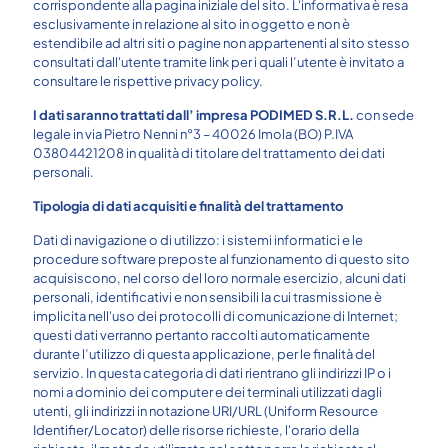
corrispondente alla pagina iniziale del sito. L'informativa è resa
esclusivamente in relazione al sito in oggetto e non è
estendibile ad altri siti o pagine non appartenenti al sito stesso
consultati dall'utente tramite link per i quali l’utente è invitato a
consultare le rispettive privacy policy.
I dati saranno trattati dall’ impresa PODIMED S.R.L.
con sede
legale in via Pietro Nenni n°3 – 40026 Imola (BO) P.IVA
03804421208 in qualità di titolare del trattamento dei dati
personali.
Tipologia di dati acquisiti e finalità del trattamento
Dati di navigazione o di utilizzo: i sistemi informatici e le
procedure software preposte al funzionamento di questo sito
acquisiscono, nel corso del loro normale esercizio, alcuni dati
personali, identificativi e non sensibili la cui trasmissione è
implicita nell'uso dei protocolli di comunicazione di Internet;
questi dati verranno pertanto raccolti automaticamente
durante l’utilizzo di questa applicazione, per le finalità del
servizio. In questa categoria di dati rientrano gli indirizzi IP o i
nomi a dominio dei computer e dei terminali utilizzati dagli
utenti, gli indirizzi in notazione URI/URL (Uniform Resource
Identifier/Locator) delle risorse richieste, l'orario della