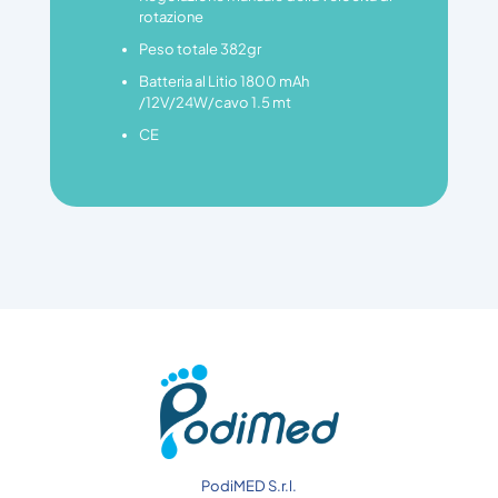
rotazione
Peso totale 382gr
Batteria al Litio 1800 mAh
/12V/24W/cavo 1.5 mt
CE
PodiMED S.r.l.