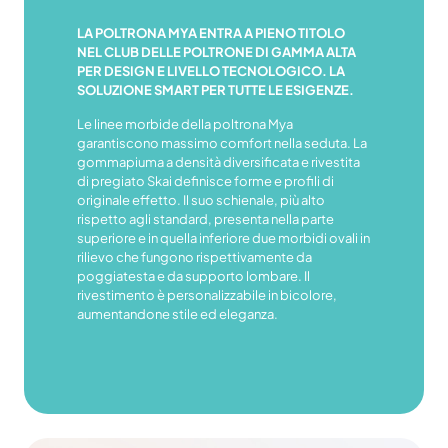
LA POLTRONA MYA ENTRA A PIENO TITOLO
NEL CLUB DELLE POLTRONE DI GAMMA ALTA
PER DESIGN E LIVELLO TECNOLOGICO. LA
SOLUZIONE SMART PER TUTTE LE ESIGENZE.
Le linee morbide della poltrona Mya
garantiscono massimo comfort nella seduta. La
gommapiuma a densità diversificata e rivestita
di pregiato Skai definisce forme e profili di
originale effetto. Il suo schienale, più alto
rispetto agli standard, presenta nella parte
superiore e in quella inferiore due morbidi ovali in
rilievo che fungono rispettivamente da
poggiatesta e da supporto lombare. Il
rivestimento è personalizzabile in bicolore,
aumentandone stile ed eleganza.