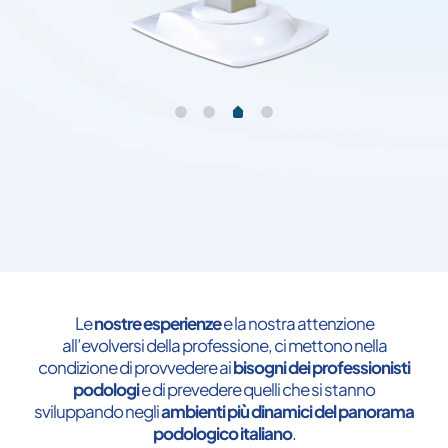
Le
nostre esperienze
e la nostra attenzione
all’evolversi della professione, ci mettono nella
condizione di provvedere ai
bisogni dei professionisti
podologi
e di prevedere quelli che si stanno
sviluppando negli
ambienti più dinamici del panorama
podologico italiano
.